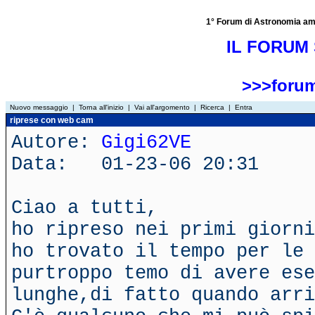
1° Forum di Astronomia amator
IL FORUM 
>>>forum
Nuovo messaggio
|
Torna all'inizio
|
Vai all'argomento
|
Ricerca
|
Entra
riprese con web cam
Autore:
Gigi62VE
Data: 01-23-06 20:31
Ciao a tutti,
ho ripreso nei primi giorni
ho trovato il tempo per le 
purtroppo temo di avere ese
lunghe,di fatto quando arri