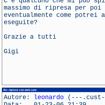
C'è qualcuno che mi può sp
massimo di ripresa per poi 
eventualmente come potrei a
eseguite?
Grazie a tutti
Gigi
Re: riprese con web cam
Autore:
leonardo
(---.cust-
Data: 01-23-06 21:39